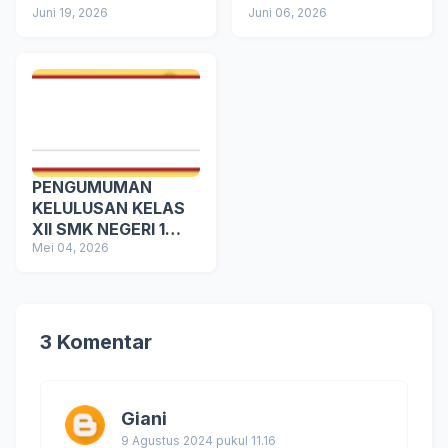
NEGERI 1 SUNGAI
Juni 19, 2026
SUNGAI ROTAN
Juni 06, 2026
ROTAN TAHUN
TAHUN AJARAN
AJARAN 2026/2027
2026/2027
PENGUMUMAN
KELULUSAN KELAS
XII SMK NEGERI 1
SUNGAI ROTAN
Mei 04, 2026
TAHUN 2025/2026
3 Komentar
Giani
9 Agustus 2024 pukul 11.16