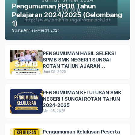
Pengumuman PPDB Tahun
Pelajaran 2024/2025 (Gelombang
1)
Strata Annisa
-
Mei 31, 2024
PENGUMUMAN HASIL SELEKSI
SPMB SMK NEGERI 1 SUNGAI
ROTAN TAHUN AJARAN
2025/2026
Juni 05, 2025
PENGUMUMAN KELULUSAN SMK
NEGERI 1 SUNGAI ROTAN TAHUN
2024-2025
Mei 05, 2025
Pengumuman Kelulusan Peserta