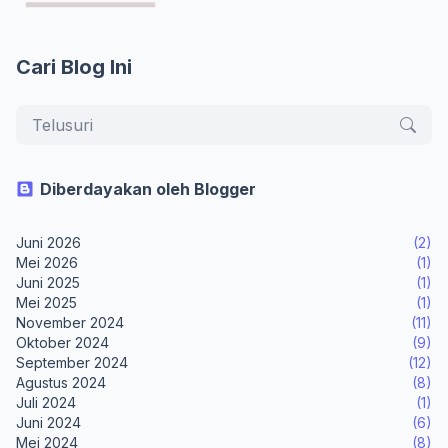
Cari Blog Ini
Diberdayakan oleh Blogger
Juni 2026
(2)
Mei 2026
(1)
Juni 2025
(1)
Mei 2025
(1)
November 2024
(11)
Oktober 2024
(9)
September 2024
(12)
Agustus 2024
(8)
Juli 2024
(1)
Juni 2024
(6)
Mei 2024
(8)