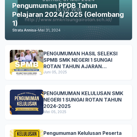
Pengumuman PPDB Tahun
Pelajaran 2024/2025 (Gelombang
1)
Strata Annisa
-
Mei 31, 2024
PENGUMUMAN HASIL SELEKSI
SPMB SMK NEGERI 1 SUNGAI
ROTAN TAHUN AJARAN
2025/2026
Juni 05, 2025
PENGUMUMAN KELULUSAN SMK
NEGERI 1 SUNGAI ROTAN TAHUN
2024-2025
Mei 05, 2025
Pengumuman Kelulusan Peserta