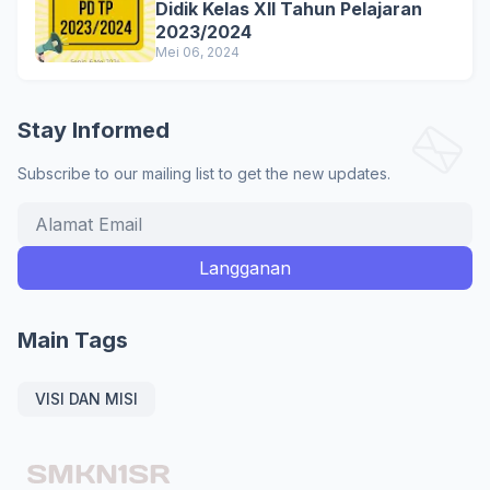
Didik Kelas XII Tahun Pelajaran
2023/2024
Mei 06, 2024
Stay Informed
Subscribe to our mailing list to get the new updates.
Main Tags
VISI DAN MISI