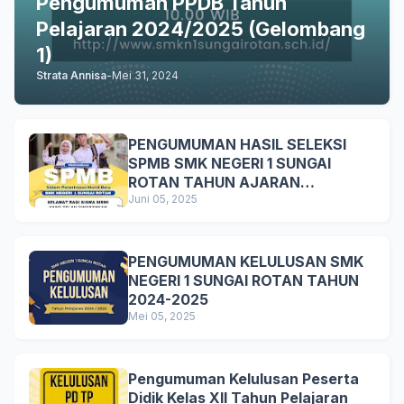
Pengumuman PPDB Tahun
Pelajaran 2024/2025 (Gelombang
1)
Strata Annisa
-
Mei 31, 2024
PENGUMUMAN HASIL SELEKSI
SPMB SMK NEGERI 1 SUNGAI
ROTAN TAHUN AJARAN
2025/2026
Juni 05, 2025
PENGUMUMAN KELULUSAN SMK
NEGERI 1 SUNGAI ROTAN TAHUN
2024-2025
Mei 05, 2025
Pengumuman Kelulusan Peserta
Didik Kelas XII Tahun Pelajaran