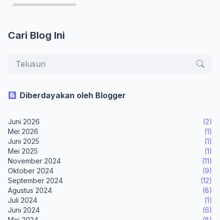
Cari Blog Ini
Diberdayakan oleh Blogger
Juni 2026
(2)
Mei 2026
(1)
Juni 2025
(1)
Mei 2025
(1)
November 2024
(11)
Oktober 2024
(9)
September 2024
(12)
Agustus 2024
(8)
Juli 2024
(1)
Juni 2024
(6)
Mei 2024
(8)