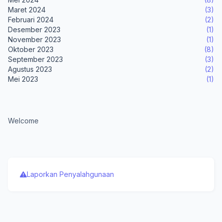
Maret 2024
(3)
Februari 2024
(2)
Desember 2023
(1)
November 2023
(1)
Oktober 2023
(8)
September 2023
(3)
Agustus 2023
(2)
Mei 2023
(1)
Welcome
Laporkan Penyalahgunaan