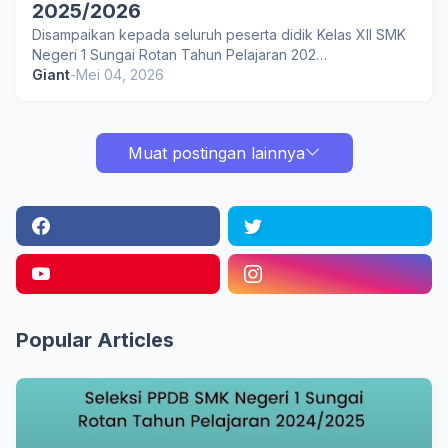
2025/2026
Disampaikan kepada seluruh peserta didik Kelas XII SMK
Negeri 1 Sungai Rotan Tahun Pelajaran 202…
Giant
-
Mei 04, 2026
Muat postingan lainnya
Popular Articles