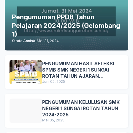
Pengumuman PPDB Tahun
Pelajaran 2024/2025 (Gelombang
1)
Strata Annisa
-
Mei 31, 2024
PENGUMUMAN HASIL SELEKSI
SPMB SMK NEGERI 1 SUNGAI
ROTAN TAHUN AJARAN
2025/2026
Juni 05, 2025
PENGUMUMAN KELULUSAN SMK
NEGERI 1 SUNGAI ROTAN TAHUN
2024-2025
Mei 05, 2025