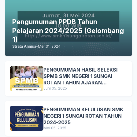
Pengumuman PPDB Tahun
Pelajaran 2024/2025 (Gelombang
1)
Strata Annisa
-
Mei 31, 2024
PENGUMUMAN HASIL SELEKSI
SPMB SMK NEGERI 1 SUNGAI
ROTAN TAHUN AJARAN
2025/2026
Juni 05, 2025
PENGUMUMAN KELULUSAN SMK
NEGERI 1 SUNGAI ROTAN TAHUN
2024-2025
Mei 05, 2025