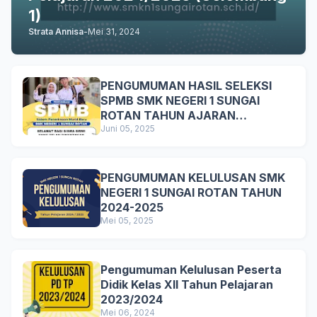
1)
Strata Annisa
-
Mei 31, 2024
PENGUMUMAN HASIL SELEKSI
SPMB SMK NEGERI 1 SUNGAI
ROTAN TAHUN AJARAN
2025/2026
Juni 05, 2025
PENGUMUMAN KELULUSAN SMK
NEGERI 1 SUNGAI ROTAN TAHUN
2024-2025
Mei 05, 2025
Pengumuman Kelulusan Peserta
Didik Kelas XII Tahun Pelajaran
2023/2024
Mei 06, 2024