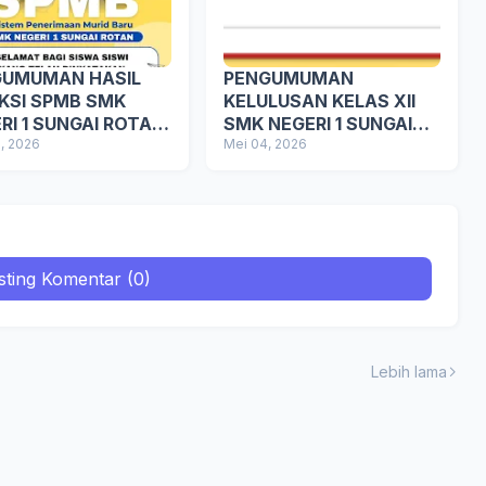
GUMUMAN HASIL
PENGUMUMAN
KSI SPMB SMK
KELULUSAN KELAS XII
RI 1 SUNGAI ROTAN
SMK NEGERI 1 SUNGAI
UN AJARAN
6, 2026
ROTAN TAHUN
Mei 04, 2026
/2027
2025/2026
sting Komentar (0)
Lebih lama